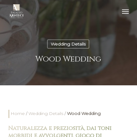
Wedding Details
Wood Wedding
Home
/
Wedding Details
/
Wood Wedding
Naturalezza e preziosità, dai toni
morbidi e avvolgenti, gioco di