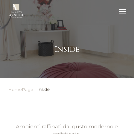
Inside
HomePage
-
Inside
Ambienti raffinati dal gusto moderno e
sofisticato.